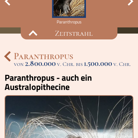
Paranthropus
Zeitstrahl
Paranthropus
2.800.000
1.500.000
von
Ereignisse
v. Chr. bis
v. Chr.
Paranthropus - auch ein
Lucys Wissensbox
Australopithecine
Karte
Quiz
Memospiel