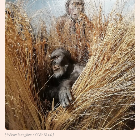
Videos
Mach mit!
Buchtipps
Schulmaterialien
Museen
[ © Elena Tartaglione /
CC BY-SA 4.0
]