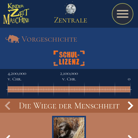
Zentrale
Vorgeschichte
Spiel
4,200,000
2,100,000
v. Chr.
v. Chr.
0
A bis Z
Die Wiege der Menschheit
Termine
Schulmaterialien