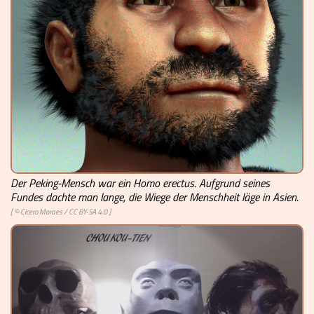
Videos
Mach mit!
Buchtipps
Schulmaterialien
Museen
Der Peking-Mensch war ein Homo erectus. Aufgrund seines
Fundes dachte man lange, die Wiege der Menschheit läge in Asien.
[ ©
Cicero Moraes
/
CC BY-SA 4.0
]