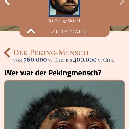
Der Peking-Mensch
Zeitstrahl
Der Peking-Mensch
780.000
400.000
von
v. Chr. bis
Ereignisse
v. Chr.
Wer war der Pekingmensch?
Lucys Wissensbox
Karte
Quiz
Memospiel