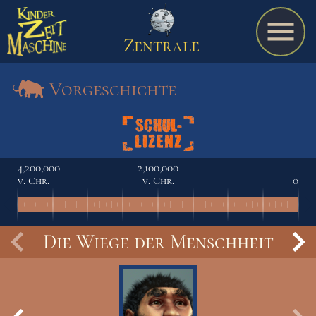
Zentrale
Vorgeschichte
Spiel
4,200,000
2,100,000
v. Chr.
v. Chr.
0
A bis Z
Die Wiege der Menschheit
Termine
Schulmaterialien