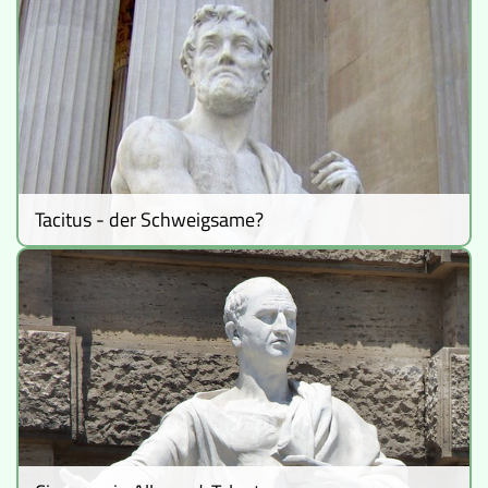
Lucys Wissensbox
Karte
Quiz
Memospiel
Tacitus - der Schweigsame?
Videos
Mach mit!
Buchtipps
Schulmaterialien
Museen