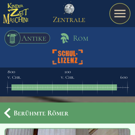
Zentrale
Antike
Rom
Spiel
800
100
v. Chr.
v. Chr.
600
A bis Z
Termine
Berühmte Römer
Schulmaterialien
Ereignisse