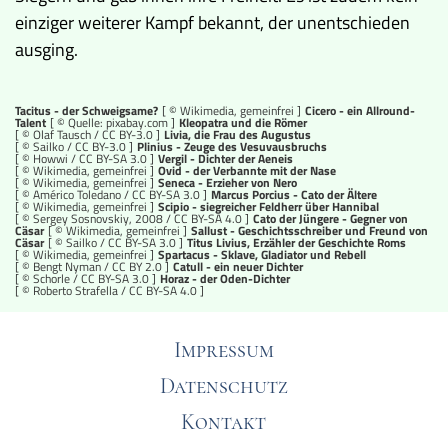
einziger weiterer Kampf bekannt, der unentschieden
ausging.
Tacitus - der Schweigsame?
[ © Wikimedia, gemeinfrei ]
Cicero - ein Allround-
Talent
[ © Quelle: pixabay.com ]
Kleopatra und die Römer
[ ©
Olaf Tausch
/
CC BY-3.0
]
Livia, die Frau des Augustus
[ ©
Sailko
/
CC BY-3.0
]
Plinius - Zeuge des Vesuvausbruchs
[ ©
Howwi
/
CC BY-SA 3.0
]
Vergil - Dichter der Aeneis
[ © Wikimedia, gemeinfrei ]
Ovid - der Verbannte mit der Nase
[ © Wikimedia, gemeinfrei ]
Seneca - Erzieher von Nero
[ ©
Américo Toledano
/
CC BY-SA 3.0
]
Marcus Porcius - Cato der Ältere
[ © Wikimedia, gemeinfrei ]
Scipio - siegreicher Feldherr über Hannibal
[ ©
Sergey Sosnovskiy, 2008
/
CC BY-SA 4.0
]
Cato der Jüngere - Gegner von
Cäsar
[ © Wikimedia, gemeinfrei ]
Sallust - Geschichtsschreiber und Freund von
Cäsar
[ ©
Sailko
/
CC BY-SA 3.0
]
Titus Livius, Erzähler der Geschichte Roms
[ © Wikimedia, gemeinfrei ]
Spartacus - Sklave, Gladiator und Rebell
[ ©
Bengt Nyman
/
CC BY 2.0
]
Catull - ein neuer Dichter
[ ©
Schorle
/
CC BY-SA 3.0
]
Horaz - der Oden-Dichter
[ © Roberto Strafella /
CC BY-SA 4.0
]
Impressum
Datenschutz
Kontakt