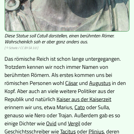
Diese Statue soll Catull darstellen, einen berühmten Römer.
Wahrscheinlich sah er aber ganz anders aus.
[ ©
Schorle
/
CC BY-SA 3.0
]
Das römische Reich ist schon lange untergegangen.
Trotzdem kennen wir noch immer Namen von
berühmten Römern. Als erstes kommen uns bei
römischen Personen wohl
Cäsar
und
Augustus
in den
Kopf. Aber auch an viele weitere Politiker aus der
Republik und natürlich
Kaiser aus der Kaiserzeit
erinnern wir uns, etwa Marius,
Cato
oder Sulla,
genauso wie Nero oder Trajan. Außerdem gab es so
einige Dichter wie
Ovid
und
Vergil
oder
Geschichtsschreiber wie
Tacitus
oder
Plinius
, deren