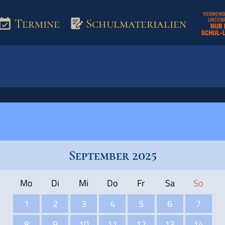
Termine
Schulmaterialien
aterialien
September 2025
Mo
Di
Mi
Do
Fr
Sa
So
1
2
3
4
5
6
7
8
9
10
11
12
13
14