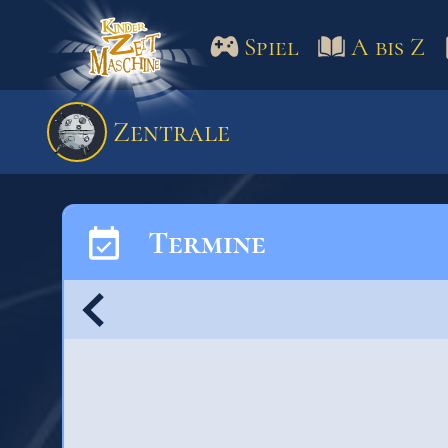
Spiel
A bis Z
Spiel
A bis Z
Termine
Zentrale
Schulm
Termine