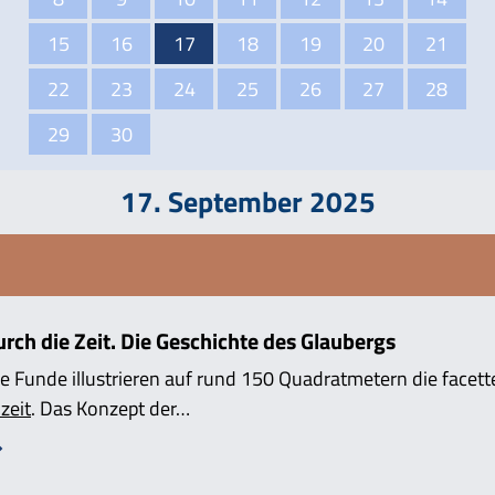
15
16
17
18
19
20
21
22
23
24
25
26
27
28
29
30
17. September 2025
ch die Zeit. Die Geschichte des Glaubergs
e Funde illustrieren auf rund 150 Quadratmetern die facett
zeit
. Das Konzept der…