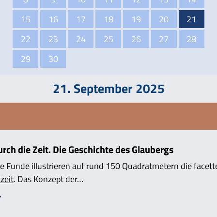
15
16
17
18
19
20
21
22
23
24
25
26
27
28
29
30
21. September 2025
ch die Zeit. Die Geschichte des Glaubergs
e Funde illustrieren auf rund 150 Quadratmetern die facett
zeit
. Das Konzept der…