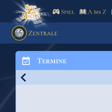
Spiel
A bis Z
Spiel
A bis Z
Termine
Zentrale
Schulm
Termine