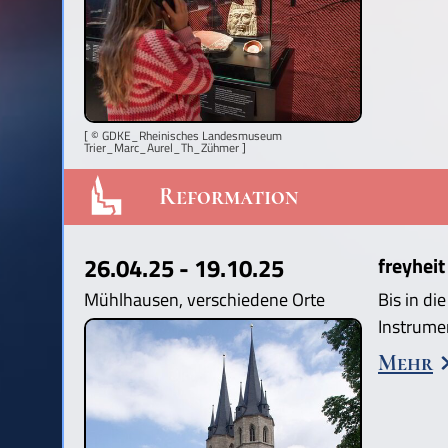
[ © GDKE_Rheinisches Landesmuseum
Trier_Marc_Aurel_Th_Zühmer ]
Reformation
26.04.25 - 19.10.25
freyheit
Mühlhausen, verschiedene Orte
Bis in di
Instrume
Mehr