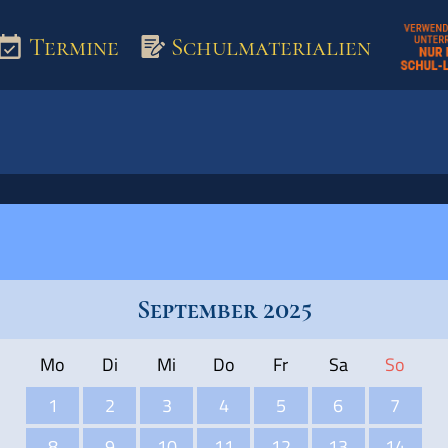
Termine
Schulmaterialien
aterialien
September 2025
Mo
Di
Mi
Do
Fr
Sa
So
1
2
3
4
5
6
7
8
9
10
11
12
13
14