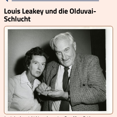
Louis Leakey und die Olduvai-
Lucys Wissensbox
Schlucht
Karte
Quiz
Memospiel
Videos
Mach mit!
Buchtipps
Schulmaterialien
Museen