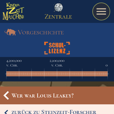
Zentrale
Vorgeschichte
Spiel
4,200,000
2,100,000
v. Chr.
v. Chr.
0
A bis Z
Termine
Wer war Louis Leakey?
Schulmaterialien
zurück zu Steinzeit-Forscher
Ereignisse