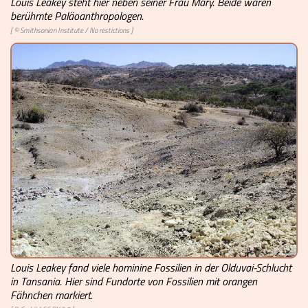
Louis Leakey steht hier neben seiner Frau Mary. Beide waren
berühmte Paläoanthropologen.
[ ©
Smithsonian Institute
/
No restictions
]
Louis Leakey fand viele hominine Fossilien in der Olduvai-Schlucht
in Tansania. Hier sind Fundorte von Fossilien mit orangen
Fähnchen markiert.