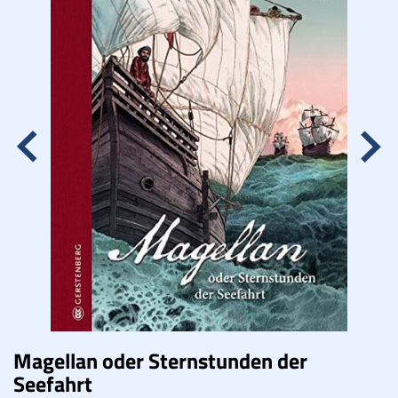
Lucys Wissensbox
Karte
Quiz
Memospiel
Videos
Mach mit!
Buchtipps
Schulmaterialien
Magellan oder Sternstunden der
Museen
Seefahrt