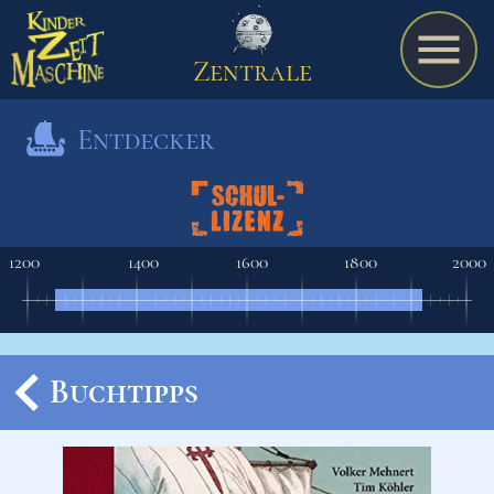
Zentrale
Entdecker
Spiel
1200
1400
1600
1800
2000
A bis Z
Termine
Buchtipps
Schulmaterialien
Ereignisse