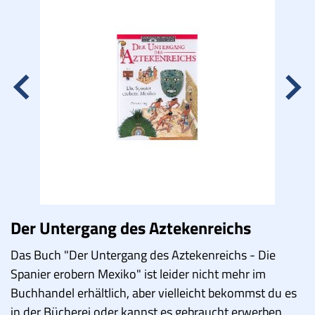
Lucys Wissensbox
Karte
Quiz
Memospiel
Videos
Mach mit!
Buchtipps
Der Untergang des Aztekenreichs
Das Buch "Der Untergang des Aztekenreichs - Die
Schulmaterialien
Spanier erobern Mexiko" ist leider nicht mehr im
Museen
Buchhandel erhältlich, aber vielleicht bekommst du es
in der Bücherei oder kannst es gebraucht erwerben.