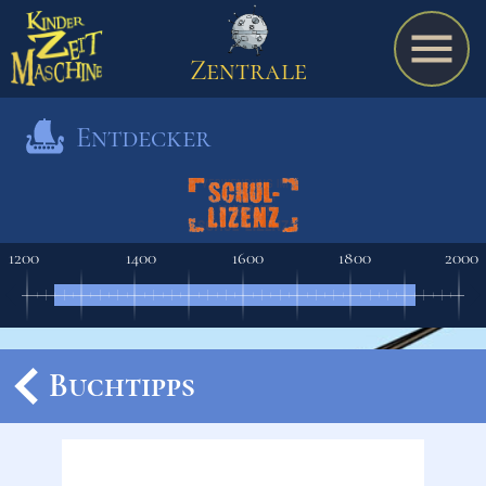
Zentrale
Entdecker
Spiel
1200
1400
1600
1800
2000
A bis Z
Termine
Buchtipps
Schulmaterialien
Ereignisse