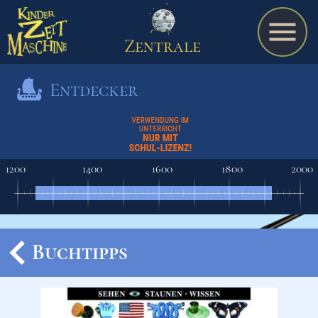
Zentrale
Entdecker
Spiel
1200
1400
1600
1800
2000
A bis Z
Termine
Buchtipps
Schulmaterialien
Ereignisse