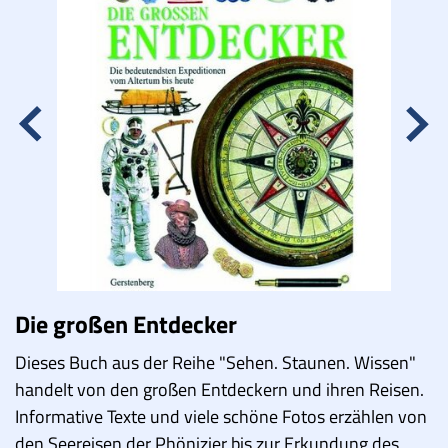
Lucys Wissensbox
Karte
Quiz
Memospiel
Videos
Mach mit!
Buchtipps
Die großen Entdecker
Dieses Buch aus der Reihe "Sehen. Staunen. Wissen"
Schulmaterialien
handelt von den großen Entdeckern und ihren Reisen.
Museen
Informative Texte und viele schöne Fotos erzählen von
den Seereisen der Phönizier bis zur Erkundung des