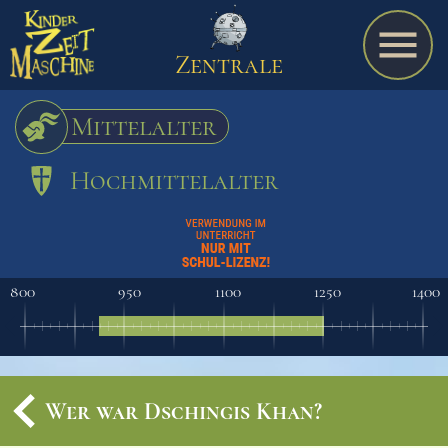
Zentrale
Mittelalter
Hochmittelalter
Spiel
A bis Z
800
950
1100
1250
1400
Termine
Wer war Dschingis Khan?
Schulmaterialien