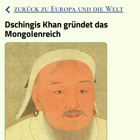
zurück zu Europa und die Welt
Ereignisse
Dschingis Khan gründet das
Lucys Wissensbox
Mongolenreich
Karte
Quiz
Memospiel
Videos
Mach mit!
Buchtipps
Schulmaterialien