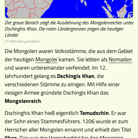
Der graue Bereich zeigt die Ausdehnung des Mongolenreiches unter
Dschinghis Khan. Die roten Ländergrenzen zeigen die heutigen
Länder.
[ © Wikimedia, gemeinfrei ]
Die Mongolen waren Volksstämme, die aus dem Gebiet
der heutigen
Mongolei
kamen. Sie lebten als
Nomaden
und waren untereinander verfeindet. Im 12.
Jahrhundert gelang es
Dschingis Khan
, die
verschiedenen Stämme zu einigen. Mit Hilfe einer
riesigen Armee gründete Dschingis Khan das
Mongolenreich
.
Dschinghis Khan hieß eigentlich
Temudschin
. Er war
der Sohn eines Stammesführers. 1206 wurde er zum
Herrscher aller Mongolen ernannt und erhielt den Titel
Khan
. Das war der Herrschertitel bei den Mongolen.