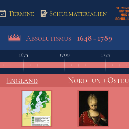
Termine
Schulmaterialien
1648
1789
Absolutismus
–
aterialien
1675
1700
1725
England
Nord- und Oste