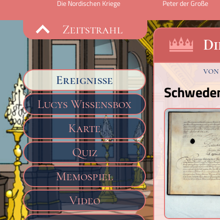
on Schweden
Die Nordischen Kriege
Peter der Große
Zeitstrahl
Di
vo
Ereignisse
Schweden 
Lucys Wissensbox
Karte
Quiz
Memospiel
Video