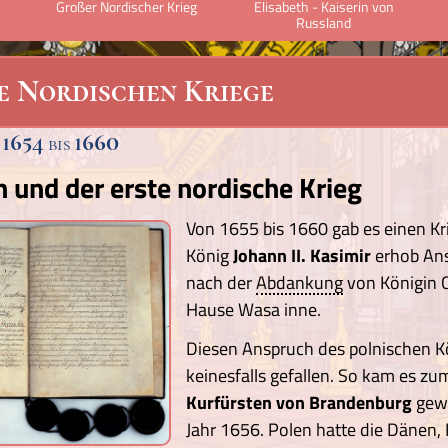
Großer Nordischer Krieg
Elisabeth - Kaiserin von
Russland
e Nordischen Kriege
1654
1660
n
bis
und der erste nordische Krieg
Von 1655 bis 1660 gab es einen K
König
Johann II. Kasimir
erhob An
nach der
Abdankung
von Königin C
Hause Wasa inne.
Diesen Anspruch des polnischen Kö
keinesfalls gefallen. So kam es z
Kurfürsten von Brandenburg
gew
Jahr 1656. Polen hatte die Dänen, 