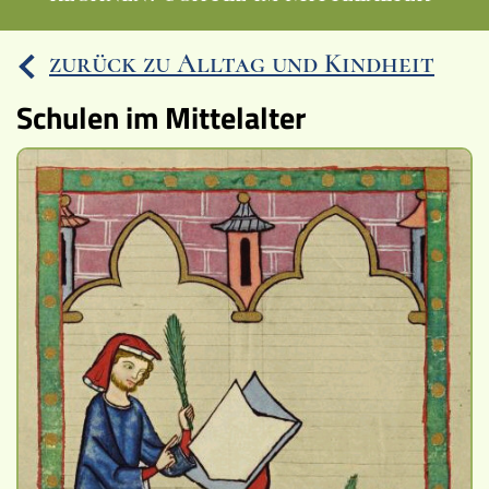
Ereignisse
zurück zu Alltag und Kindheit
Lucys Wissensbox
Schulen im Mittelalter
Karte
Quiz
Memospiel
Videos
Mach mit!
Buchtipps
Schulmaterialien