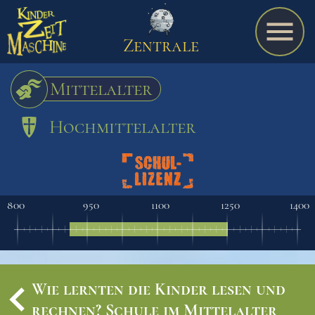
Zentrale
Mittelalter
Hochmittelalter
Spiel
A bis Z
800
950
1100
1250
1400
Termine
Wie lernten die Kinder lesen und
Schulmaterialien
rechnen? Schule im Mittelalter