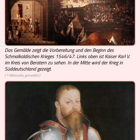
Videos
Mach mit!
Buchtipps
Das Gemälde zeigt die Vorbereitung und den Beginn des
Schmalkaldischen Krieges 1546/47. Links oben ist Kaiser Karl V.
Schulmaterialien
im Kreis von Beratern zu sehen. In der Mitte wird der Krieg in
Süddeutschland gezeigt.
Museen
[ © Wikimedia, gemeinfrei ]