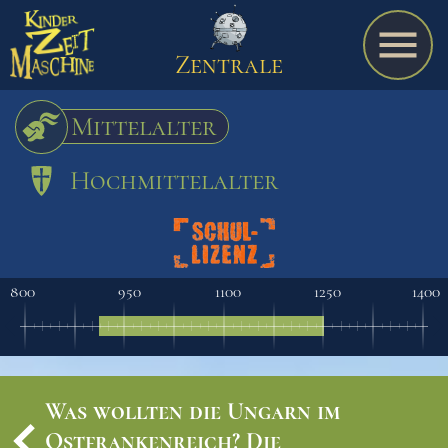
Zentrale
Mittelalter
Hochmittelalter
Spiel
A bis Z
800
950
1100
1250
1400
Termine
Was wollten die Ungarn im
Schulmaterialien
Ostfrankenreich? Die