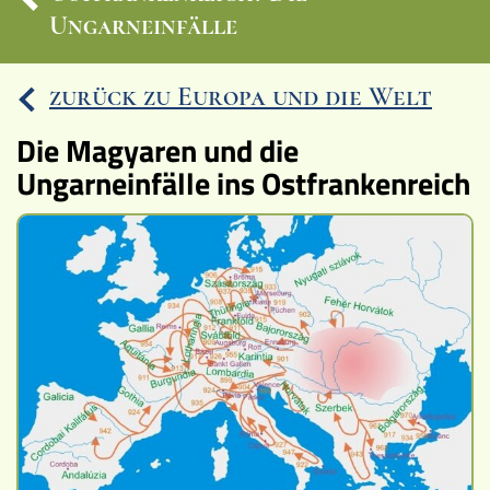
Ungarneinfälle
Ereignisse
Lucys Wissensbox
zurück zu Europa und die Welt
Karte
Die Magyaren und die
Ungarneinfälle ins Ostfrankenreich
Quiz
Memospiel
Videos
Mach mit!
Buchtipps
Schulmaterialien