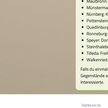
Maulbronn: 
Münstermaif
Nürnberg: K
Pottenstei
Quedlinburg
Ronneburg
Speyer: Do
Steinthale
Tilleda: Fr
Walkenried
Falls du einma
Gegenstände au
Interessierte.
Impressum