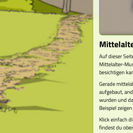
Mittelal
Auf dieser Sei
Mittelalter-Mu
besichtigen ka
Gerade mittela
aufgebaut, and
wurden und dah
Beispiel zeigen
Klick einfach 
findest du obe