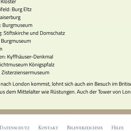
Kloster
eld: Burg Eltz
aiserburg
n: Burgmuseum
: Stiftskirche und Domschatz
: Burgmuseum
m
ben: Kyffhäuser-Denkmal
eilichtmuseum Königspfalz
: Zisterziensermuseum
l nach London kommst, lohnt sich auch ein Besuch im Briti
s dem Mittelalter wie Rüstungen. Auch der Tower von Londo
Datenschutz
Kontakt
Bildverzeichnis
Hilfe