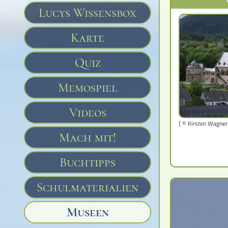
Lucys Wissensbox
Karte
Quiz
Memospiel
Videos
[ © Kirsten Wagner
Mach mit!
Buchtipps
Schulmaterialien
Museen