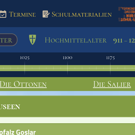
Termine
Schulmaterialien
ter
911
1
Hochmittelalter
–
aterialien
1025
1100
1175
Die Ottonen
Die Salier
seen
pfalz Goslar