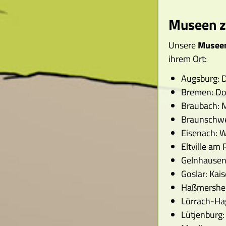
Museen zu
Unsere
Museen
ihrem Ort:
Augsburg: 
Bremen: Dom
Braubach: 
Braunschwe
Eisenach: 
Eltville am
Gelnhausen:
Goslar: Kais
Haßmershei
Lörrach-Hag
Lütjenburg