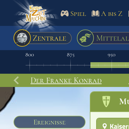
Spiel
A bis Z
Spiel
A bis Z
Termine
Zentrale
Mittelal
Schulm
800
875
950
Der Franke Konrad
Mu
Ereignisse
Kaiser