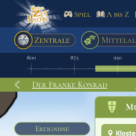
Spiel
A bis Z
Spiel
A bis Z
Termine
Zentrale
Mittelal
Schulm
800
875
950
Der Franke Konrad
Mu
Ereignisse
Kloste