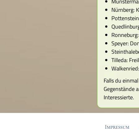
Münstermaif
Nürnberg: K
Pottenstei
Quedlinburg
Ronneburg
Speyer: Do
Steinthale
Tilleda: Fr
Walkenried
Falls du einma
Gegenstände au
Interessierte.
Impressum