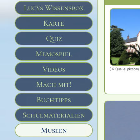
Lucys Wissensbox
Karte
Quiz
Memospiel
Videos
[ © Quelle: pixabay
Mach mit!
Buchtipps
Schulmaterialien
Museen