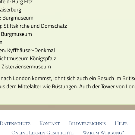
eld: Burg Eltz
aiserburg
n: Burgmuseum
: Stiftskirche und Domschatz
: Burgmuseum
m
ben: Kyffhäuser-Denkmal
eilichtmuseum Königspfalz
: Zisterziensermuseum
l nach London kommst, lohnt sich auch ein Besuch im Briti
s dem Mittelalter wie Rüstungen. Auch der Tower von Londo
Datenschutz
Kontakt
Bildverzeichnis
Hilfe
Online Lernen Geschichte
Warum Werbung?