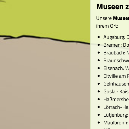
Museen zu
Unsere
Museen
ihrem Ort:
Augsburg: 
Bremen: Dom
Braubach: 
Braunschwe
Eisenach: 
Eltville am
Gelnhausen:
Goslar: Kais
Haßmershei
Lörrach-Hag
Lütjenburg
Maulbronn: 