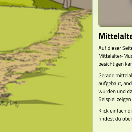
Mittelal
Auf dieser Sei
Mittelalter-Mu
besichtigen ka
Gerade mittela
aufgebaut, and
wurden und dah
Beispiel zeigen
Klick einfach 
findest du obe