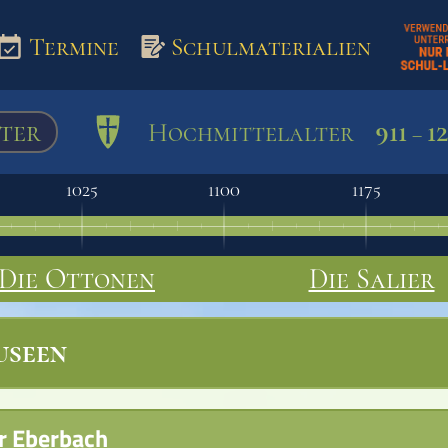
Termine
Schulmaterialien
ter
911
1
Hochmittelalter
–
aterialien
1025
1100
1175
Die Ottonen
Die Salier
seen
r Eberbach