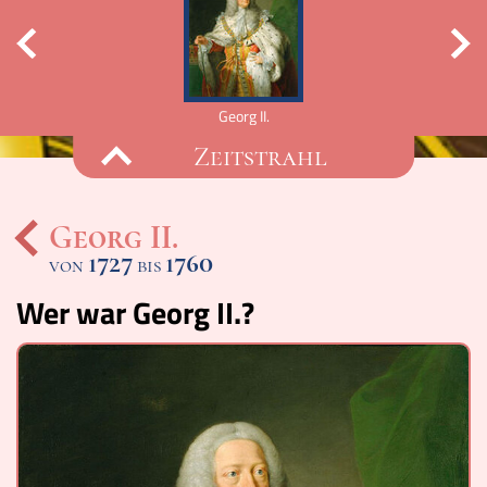
Georg II.
Zeitstrahl
Georg II.
1727
1760
von
bis
Ereignisse
Wer war Georg II.?
Lucys Wissensbox
Karte
Quiz
Memospiel