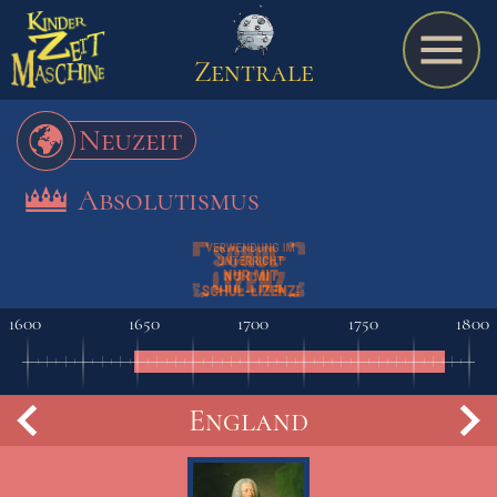
Zentrale
Neuzeit
Absolutismus
Spiel
A bis Z
1600
1650
1700
1750
1800
Termine
h
England
Schulmaterialien