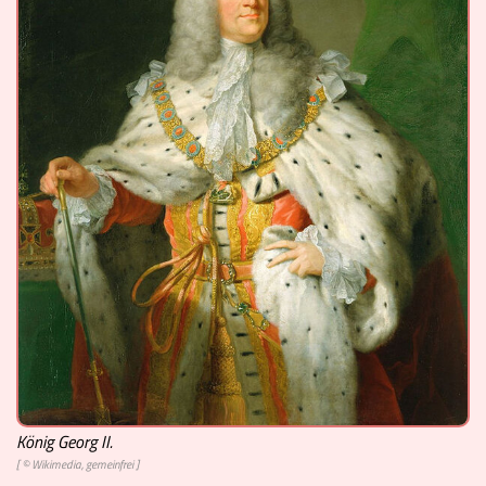
Video
Mach mit!
Buchtipps
Schulmaterialien
Museen
König Georg II.
[ © Wikimedia, gemeinfrei ]