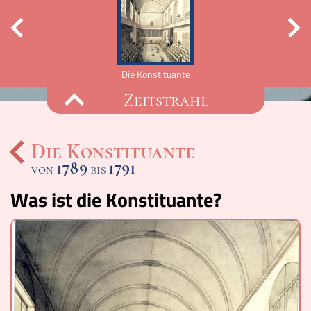
ammlung
Die Konstituante
Zeitstrahl
Die Konstituante
1789
1791
von
bis
Ereignisse
Was ist die Konstituante?
Lucys Wissensbox
Karte
Quiz
Memospiel