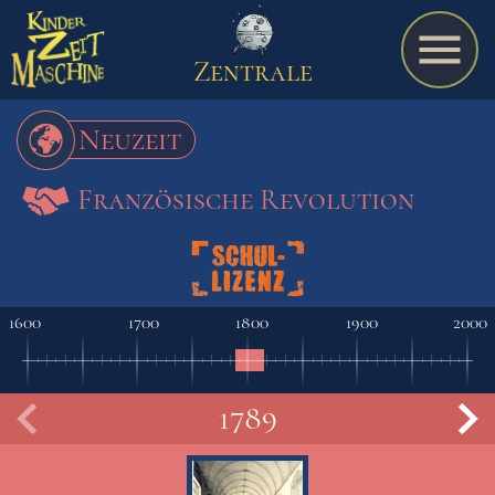
Zentrale
Neuzeit
Französische Revolution
Spiel
A bis Z
1600
1700
1800
1900
2000
Termine
1789
V
Schulmaterialien