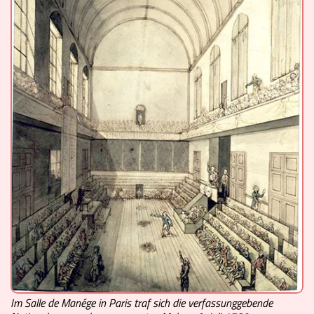
Videos
Mach mit!
Buchtipps
Schulmaterialien
Museen
Im Salle de Manége in Paris traf sich die verfassunggebende