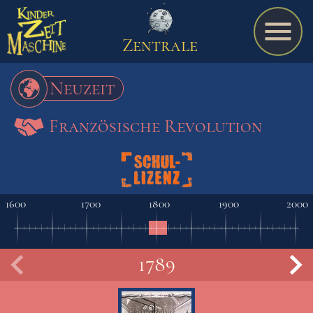
Zentrale
Neuzeit
Französische Revolution
Spiel
A bis Z
1600
1700
1800
1900
2000
Termine
1789
V
Schulmaterialien