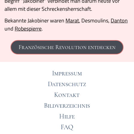
Begriff "Jakobiner" verbindet man darum heute vor
allem mit dieser Schreckensherrschaft.
Bekannte Jakobiner waren
Marat
, Desmoulins,
Danton
und
Robespierre
.
Französische Revolution entdecken
Impressum
Datenschutz
Kontakt
Bildverzeichnis
Hilfe
FAQ