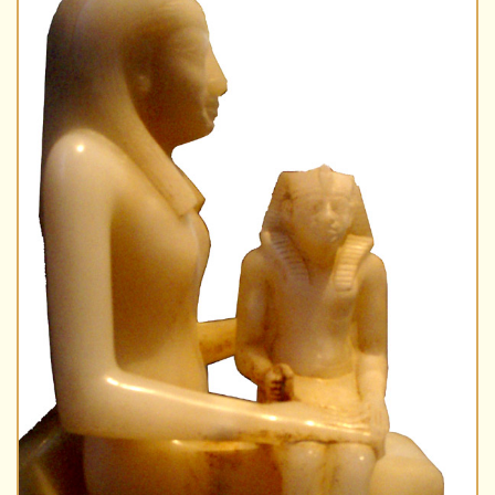
Videos
Memospiel
Mach mit!
Buchtipps
Schulmaterialien
Museen