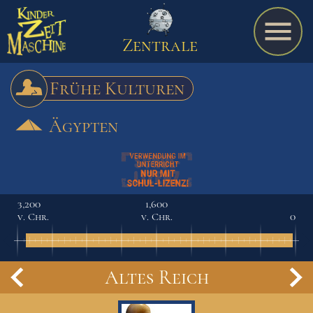
Zentrale
Frühe Kulturen
Ägypten
Spiel
A bis Z
3,200
1,600
v. Chr.
v. Chr.
0
Termine
Altes Reich
Schulmaterialien