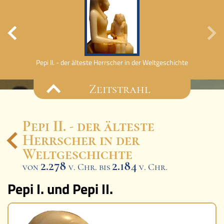
mpel
Pepi II. - der älteste Herrscher in der Weltgeschichte
Zeitstrahl
Pepi II. - der älteste
Herrscher in der
Ereignisse
Weltgeschichte
Lucys Wissensbox
2.278
2.184
von
v. Chr. bis
v. Chr.
Pepi I. und Pepi II.
Karte
Quiz