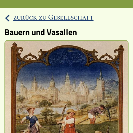
Ereignisse
zurück zu Gesellschaft
Lucys Wissensbox
Bauern und Vasallen
Karte
Quiz
Memospiel
Videos
Mach mit!
Buchtipps
Schulmaterialien