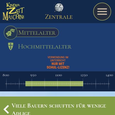
Zentrale
Mittelalter
Hochmittelalter
Spiel
A bis Z
800
950
1100
1250
1400
Termine
Viele Bauern schuften für wenige
Schulmaterialien
Adlige